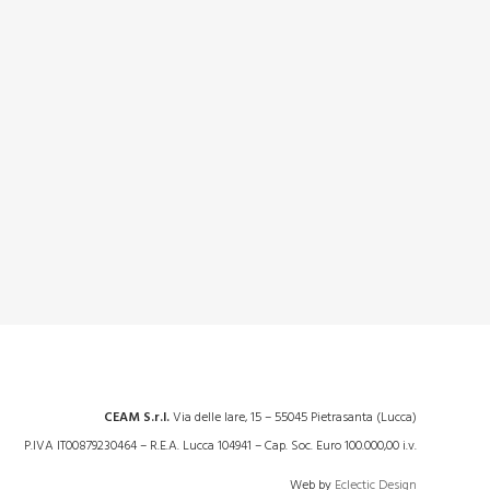
CEAM S.r.l.
Via delle Iare, 15 – 55045 Pietrasanta (Lucca)
P.IVA IT00879230464 – R.E.A. Lucca 104941 – Cap. Soc. Euro 100.000,00 i.v.
Web by
Eclectic Design